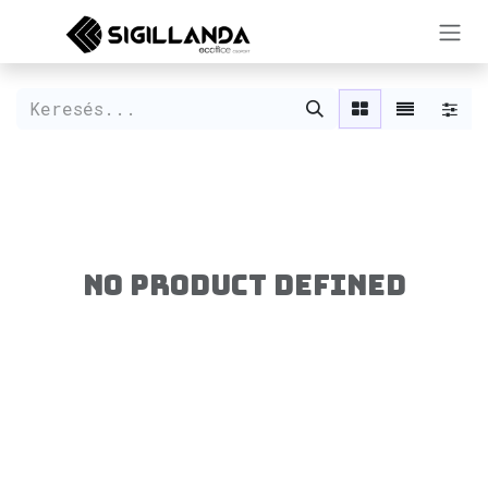
Kihagyás és továbblépés a tartalomhoz
No product defined