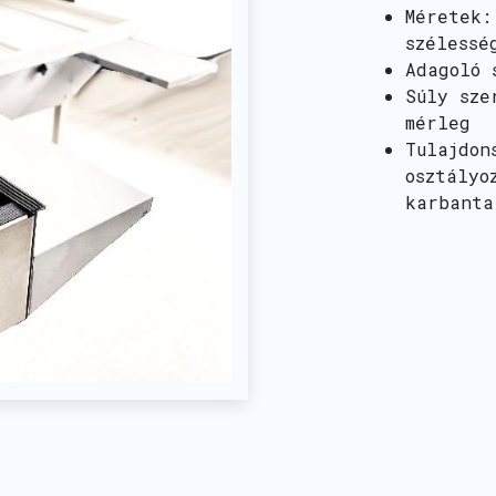
Méretek:
szélessé
Adagoló 
Súly sze
mérleg
Tulajdon
osztályo
karbanta